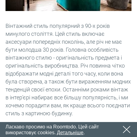
Email
OK
Незабаром ми надішлемо електронний лист із
Пароль
посиланням для підтвердження.
Будь ласка, перейдіть за посиланням у електронному
OK
Вінтажний стиль популярний з 90-х років
листі, щоб активувати свій обліковий запис
минулого століття. Цей стиль включає
Реєстрація
Нагадати пароль
аксесуари попередніх поколінь, але річ не має
OK
бути молодша 30 років. Головна особливість
вінтажного стилю - оригінальність предмета і
оригінальність виробництва. Річ повинна чітко
відображати модні деталі того часу, коли вона
була створена, а також бути вираженням модних
тенденцій своєї епохи. Останніми роками вінтаж
в інтер'єрі набирає все більшу популярність, і ми
хочемо порадити вам, як краще всього поєднати
стиль з картиною будинку.
Ласкаво просимо на Roomtodo. Цей сайт
5 способів надати вітальні
використовує cookies.
Детальніше
.