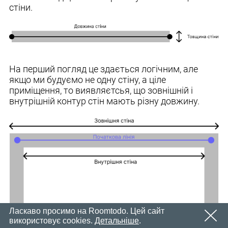
Email
стіни.
OK
Незабаром ми надішлемо електронний лист із
Пароль
посиланням для підтвердження.
Будь ласка, перейдіть за посиланням у електронному
OK
листі, щоб активувати свій обліковий запис
Реєстрація
Нагадати пароль
На перший погляд це здається логічним, але
OK
якщо ми будуємо не одну стіну, а ціле
приміщення, то виявляєтсья, що зовнішній і
внутрішній контур стін мають різну довжину.
Ласкаво просимо на Roomtodo. Цей сайт
використовує cookies.
Детальніше
.