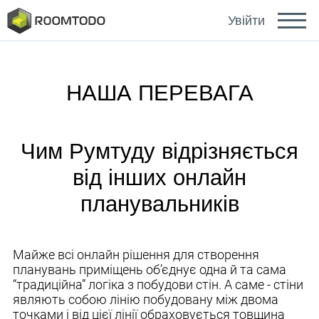
Deutsch
Увійти
Español
НАША ПЕРЕВАГА
Português
Чим Румтуду відрізняється
від інших онлайн
планувальників
Зайти за допомогою
Майже всі онлайн рішення для створення
планувань приміщень об’єднує одна й та сама
“традиційна” логіка з побудови стін. А саме - стіни
Посилання для відновлення пароля надіслано
або
являють собою лінію побудовану між двома
на ваш email.
точками і від цієї лінії обраховується товщина
Дякуємо за реєстрацію