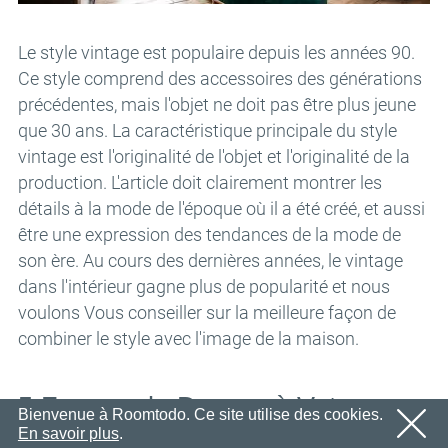
Nous vous enverrons sous peu un e-mail contenant un
Email
OK
lien de confirmation.
Le style vintage est populaire depuis les années 90.
Veuillez suivre le lien contenu dans l'e-mail pour activer
Mot de passe
votre compte
Ce style comprend des accessoires des générations
OK
précédentes, mais l'objet ne doit pas être plus jeune
OK
que 30 ans. La caractéristique principale du style
Inscription
Rappeler le mot de passe
vintage est l'originalité de l'objet et l'originalité de la
production. L'article doit clairement montrer les
détails à la mode de l'époque où il a été créé, et aussi
être une expression des tendances de la mode de
son ère. Au cours des dernières années, le vintage
dans l'intérieur gagne plus de popularité et nous
voulons Vous conseiller sur la meilleure façon de
combiner le style avec l'image de la maison.
5 Façons de Donner à Votre
Bienvenue à Roomtodo. Ce site utilise des cookies.
En savoir plus
.
Salon un Style Vintage