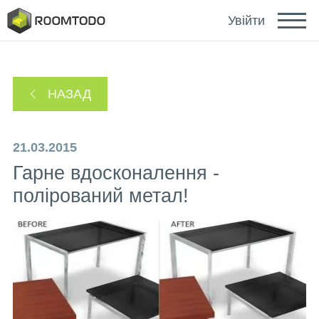
Deutsch
Увійти
Español
НАЗАД
Português
21.03.2015
Гарне вдосконалення -
полірований метал!
Зайти за допомогою
Посилання для відновлення пароля надіслано
або
на ваш email.
Дякуємо за реєстрацію