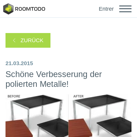
Français
Entrer
Español
ZURÜCK
Português
21.03.2015
Schöne Verbesserung der
polierten Metalle!
sich anmelden mit
Ein Link zur Passwortwiederherstellung wurde an
oder
Ihre E-Mail-Adresse gesendet.
Danke für die Registrierung