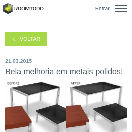
Français
Entrar
Deutsch
VOLTAR
Español
21.03.2015
Bela melhoria em metais polidos!
Faça login para obter ajuda
Um link de recuperação de senha foi enviado para
ou
seu e-mail.
Obrigado por se registrar