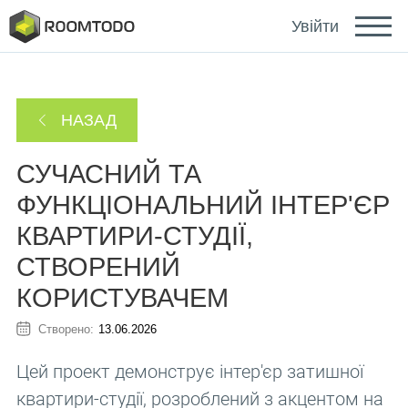
Deutsch
Увійти
Español
НАЗАД
Português
СУЧАСНИЙ ТА
ФУНКЦІОНАЛЬНИЙ ІНТЕР'ЄР
КВАРТИРИ-СТУДІЇ,
СТВОРЕНИЙ
Зайти за допомогою
КОРИСТУВАЧЕМ
Створено:
13.06.2026
Цей проект демонструє інтер'єр затишної
Посилання для відновлення пароля надіслано
або
на ваш email.
квартири-студії, розроблений з акцентом на
Дякуємо за реєстрацію