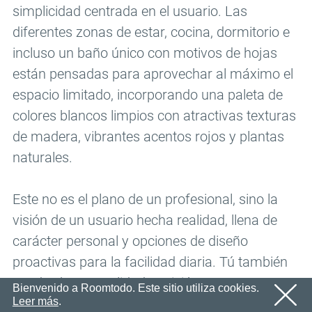
simplicidad centrada en el usuario. Las
En breve le enviaremos un correo electrónico con un
Correo electrónico
ACEPTAR
enlace de confirmación.
diferentes zonas de estar, cocina, dormitorio e
Por favor, siga el enlace en el correo electrónico para
Contraseña
activar su cuenta
incluso un baño único con motivos de hojas
ACEPTAR
están pensadas para aprovechar al máximo el
ACEPTAR
espacio limitado, incorporando una paleta de
Registro
Recordar contraseña
colores blancos limpios con atractivas texturas
de madera, vibrantes acentos rojos y plantas
naturales.
Este no es el plano de un profesional, sino la
visión de un usuario hecha realidad, llena de
carácter personal y opciones de diseño
proactivas para la facilidad diaria. Tú también
puedes hacer realidad tu visión y empezar a
Bienvenido a Roomtodo. Este sitio utiliza cookies.
Leer más
.
planificar tu espacio perfecto con esta