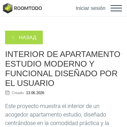
Français
Iniciar sesión
Deutsch
НАЗАД
Português
INTERIOR DE APARTAMENTO
ESTUDIO MODERNO Y
FUNCIONAL DISEÑADO POR
EL USUARIO
Inicie sesión para obtener
Creado:
13.06.2026
ayuda
Este proyecto muestra el interior de un
acogedor apartamento estudio, diseñado
Se ha enviado un enlace de recuperación de
Gracias por registrarse
contraseña a su correo electrónico.
centrándose en la comodidad práctica y la
o