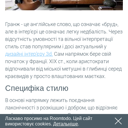
Email
OK
Незабаром ми надішлемо електронний лист із
Пароль
посиланням для підтвердження.
Будь ласка, перейдіть за посиланням у електронному
OK
Гранж - це англійське слово, що означає «бруд»,
листі, щоб активувати свій обліковий запис
але в інтер'єрі це означає легку недбалість. Через
Реєстрація
Нагадати пароль
відсутність умовності та вільної інтерпретації
OK
стиль став популярним і досі актуальний у
дизайні інтер’єру 3d.
Сам напрямок бере свій
початок у Франції. XIX ст., коли аристократи
відпочивали від міської метушні в глибинці серед
краєвидів у просто влаштованих маєтках.
Специфіка стилю
В основі напрямку лежить поєднання
лаконічності з розкішшю і добром, що відрізняє
цей стиль від класицизму. З останнього взято
Ласкаво просимо на Roomtodo. Цей сайт
лише деякі особливості, щоб надати будинку
використовує cookies.
Детальніше
.