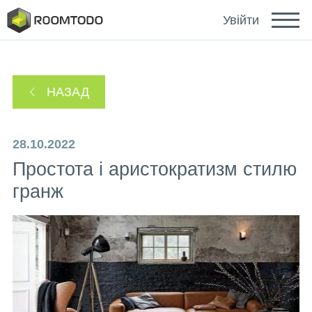
Deutsch
Увійти
Español
НАЗАД
Português
28.10.2022
Простота і аристократизм стилю
гранж
Зайти за допомогою
Посилання для відновлення пароля надіслано
або
на ваш email.
Дякуємо за реєстрацію