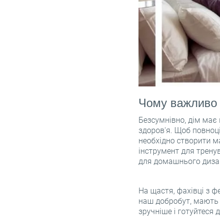
Чому важливо 
Безсумнівно, дім має 
здоров'я. Щоб повноці
необхідно створити м
інструмент для трену
для домашнього дизай
На щастя, фахівці з ф
наш добробут, мають 
зручніше і готуйтеся д