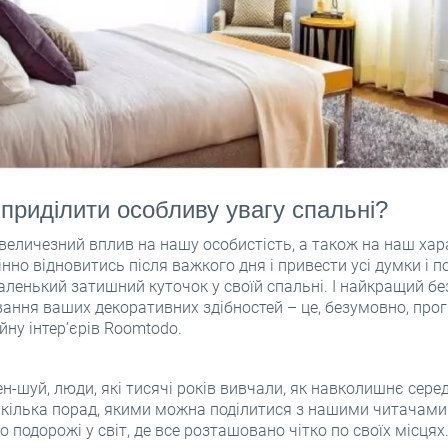
приділити особливу увагу спальні?
величезний вплив на нашу особистість, а також на наш хара
нно відновитись після важкого дня і привести усі думки і п
аленький затишний куточок у своїй спальні. І найкращий б
вання ваших декоративних здібностей – це, безумовно, про
ну інтер’єрів Roomtodo.
ен-шуй, люди, які тисячі років вивчали, як навколишнє сер
кілька порад, якими можна поділитися з нашими читачами
о подорожі у світ, де все розташовано чітко по своїх місцях