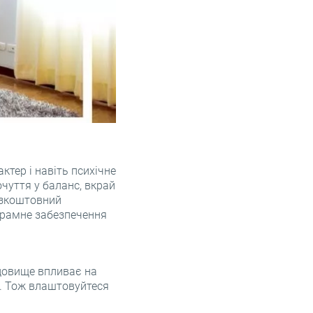
ктер і навіть психічне
очуття у баланс, вкрай
езкоштовний
грамне забезпечення
едовище впливає на
. Тож влаштовуйтеся
.