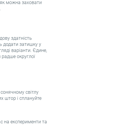
, як можна заховати
.
удову здатність
ть додати затишку у
ляді варіанти. Єдине,
и радше округлої
 сонячному світлу
их штор і сплануйте
ас на експерименти та