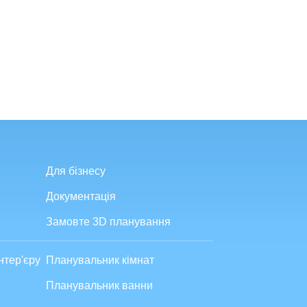
Для бізнесу
Документація
Замовте 3D планування
нтер'єру
Планувальник кімнат
Планувальник ванни