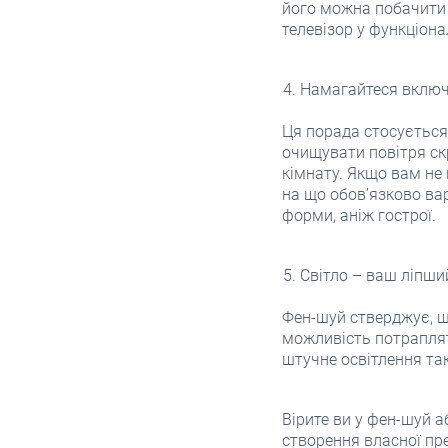
його можна побачити 
телевізор у функціона
Намагайтеся включи
Ця порада стосується 
очищувати повітря скр
кімнату. Якщо вам не 
на що обов’язково вар
форми, аніж гострої.
Світло – ваш ліпши
Фен-шуй стверджує, що
можливість потрапляти
штучне освітлення та
Вірите ви у фен-шуй а
створення власної пре