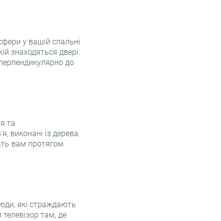
сфери у вашій спальні
кій знаходяться двері.
 перпендикулярно до
я та
я, виконані із дерева
жать вам протягом
люди, які страждають
 телевізор там, де