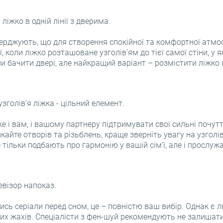
ліжко в одній лінії з дверима.
верджують, що для створення спокійної та комфортної атмо
, коли ліжко розташоване узголів’ям до тієї самої стіни, у я
и бачити двері, але найкращий варіант – розмістити ліжко
зголів’я ліжка - цільний елемент.
Зайти за допомогою
 і вам, і вашому партнеру підтримувати свої сильні почутт
айте отворів та різьблень, краще зверніть увагу на узголів'
 тільки подбають про гармонію у вашій сім’ї, але і прослу
Посилання для відновлення пароля надіслано на ваш email.
або
Дякуємо за реєстрацію
евізор напоказ.
OK
Email
Незабаром ми надішлемо електронний лист із посиланням для
ись серіали перед сном, це – повністю ваш вибір. Однак є 
підтвердження.
Пароль
чних жахів. Спеціалісти з фен-шуй рекомендують не залишати
Будь ласка, перейдіть за посиланням у електронному листі, щоб