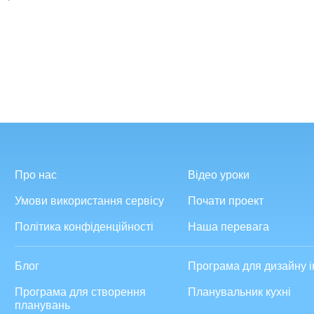
Про нас
Відео уроки
Умови використання сервісу
Почати проект
Політика конфіденційності
Наша перевага
Блог
Програма для дизайну і
Програма для створення
Планувальник кухні
планувань