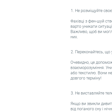
Не розміщуйте своє 
Фахівці з фен-шуй ст
варто уникати ситуації
Важливо, щоб ви могл
них.
Переконайтесь, що у
Очевидно, це допоможе
взаєморозуміння. Уник
або текстилю. Вони не
довгого терміну!
Не виставляйте тел
Якщо ви звикли дивит
від поганого сну і ні