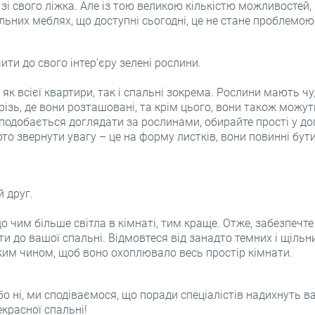
зі свого ліжка. Але із тою великою кількістю можливостей
активувати свій обліковий запис
OK
льних меблях, що доступні сьогодні, це не стане проблемою
Реєстрація
Нагадати пароль
OK
ти до свого інтер’єру зелені рослини.
як всієї квартири, так і спальні зокрема. Рослини мають ч
ізь, де вони розташовані, та крім цього, вони також можу
подобається доглядати за рослинами, обирайте прості у дог
то звернути увагу – це на форму листків, вони повинні бут
й друг.
 чим більше світла в кімнаті, тим краще. Отже, забезпечте
 до вашої спальні. Відмовтеся від занадто темних і щільн
ким чином, щоб воно охоплювало весь простір кімнати.
бо ні, ми сподіваємося, що поради спеціалістів надихнуть в
красної спальні!