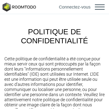
Deutsch
Connectez-vous
Español
POLITIQUE DE
CONFIDENTIALITÉ
Português
Cette politique de confidentialité a été conçue pour
mieux servir ceux qui sont préoccupés par la façon
dont leurs "informations personnellement
Se connecter pour obtenir de
identifiables" (IDE) sont utilisées sur Internet. L’IDE
est une information qui peut être utilisée seule ou
l'aide
avec d’autres informations pour identifier,
communiquer ou localiser une personne, ou pour
identifier une personne dans un contexte. Veuillez lire
attentivement notre politique de confidentialité pour
Un lien de récupération de mot de passe a été
Merci pour votre inscription
envoyé à votre adresse e-mail.
obtenir une image claire de la façon dont nous
ou