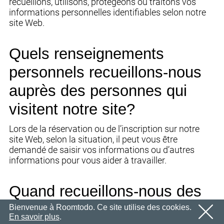
recueillons, utilisons, protégeons ou traitons vos
Nous vous enverrons sous peu un e-mail contenant un
Email
informations personnelles identifiables selon notre
OK
lien de confirmation.
site Web.
Veuillez suivre le lien contenu dans l'e-mail pour activer
Mot de passe
votre compte
Quels renseignements
OK
OK
personnels recueillons-nous
Inscription
Rappeler le mot de passe
auprès des personnes qui
visitent notre site?
Lors de la réservation ou de l’inscription sur notre
site Web, selon la situation, il peut vous être
demandé de saisir vos informations ou d’autres
informations pour vous aider à travailler.
Quand recueillons-nous des
renseignements?
Bienvenue à Roomtodo. Ce site utilise des cookies.
En savoir plus
.