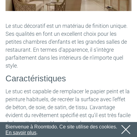
Nous vous enverrons sous peu un e-mail contenant un
Email
OK
lien de confirmation.
Veuillez suivre le lien contenu dans l'e-mail pour activer
Mot de passe
votre compte
Le stuc décoratif est un matériau de finition unique.
OK
Ses qualités en font un excellent choix pour les
OK
petites chambres d'enfants et les grandes salles de
Inscription
Rappeler le mot de passe
restaurant. En termes d'apparence, il s'intègre
parfaitement dans les intérieurs de n'importe quel
style.
Caractéristiques
Le stuc est capable de remplacer le papier peint et la
peinture habituels, de recréer la surface avec l'effet
de béton, de soie, de satin, de tissu. L'avantage
évident du revêtement spécifié est qu'il est très facile
de le mettre à jour. Vous n'avez besoin que
Bienvenue à Roomtodo. Ce site utilise des cookies.
d'appliquer un peu de matériau sur la zone. Lorsqu'il
En savoir plus
.