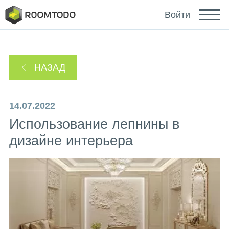
Deutsch
Войти
Español
НАЗАД
Português
14.07.2022
Использование лепнины в
дизайне интерьера
Зайти с помощью
Ссылка для восстановления пароля отправлена
или
на ваш email.
Спасибо за регистрацию