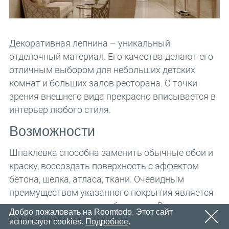
Email
OK
Вскоре мы отправим электронное письмо со ссылкой
Пароль
для подтверждения.
Пожалуйста, перейдите по ссылке в письме, чтобы
OK
Декоративная лепнина – уникальный
активировать свой аккаунт
отделочный материал. Его качества делают его
Регистрация
напомнить пароль
отличным выбором для небольших детских
OK
комнат и больших залов ресторана. С точки
зрения внешнего вида прекрасно вписывается в
интерьер любого стиля.
Возможности
Шпаклевка способна заменить обычные обои и
краску, воссоздать поверхность с эффектом
бетона, шелка, атласа, ткани. Очевидным
преимуществом указанного покрытия является
то, что его очень легко обновлять. Вам нужно
Добро пожаловать на Roomtodo. Этот сайт
только нанести немного материала на область.
использует cookies.
Подробнее
.