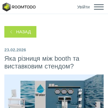
Deutsch
Увійти
Español
НАЗАД
Português
23.02.2026
Яка різниця між booth та
виставковим стендом?
Зайти за допомогою
Посилання для відновлення пароля надіслано
або
на ваш email.
Дякуємо за реєстрацію