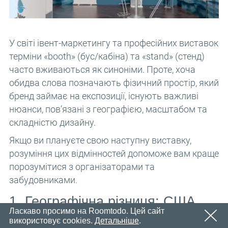
Email
OK
Незабаром ми надішлемо електронний лист із
Пароль
посиланням для підтвердження.
Будь ласка, перейдіть за посиланням у електронному
OK
У світі івент-маркетингу та професійних виставок
листі, щоб активувати свій обліковий запис
терміни «booth» (бус/кабіна) та «stand» (стенд)
Реєстрація
Нагадати пароль
часто вживаються як синоніми. Проте, хоча
OK
обидва слова позначають фізичний простір, який
бренд займає на експозиції, існують важливі
нюанси, пов’язані з географією, масштабом та
складністю дизайну.
Якщо ви плануєте свою наступну виставку,
розуміння цих відмінностей допоможе вам краще
порозумітися з організаторами та
забудовниками.
1. Географічна різниця: США
Ласкаво просимо на Roomtodo. Цей сайт
проти Європи
використовує cookies.
Детальніше
.