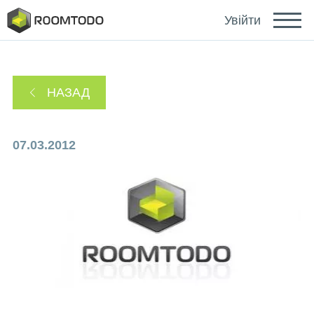
Français
Увійти
Deutsch
НАЗАД
Español
07.03.2012
Português
Зайти за допомогою
Посилання для відновлення пароля надіслано
або
на ваш email.
Дякуємо за реєстрацію