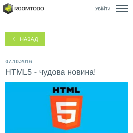
Deutsch
Увійти
Español
НАЗАД
Português
07.10.2016
HTML5 - чудова новина!
Зайти за допомогою
Посилання для відновлення пароля надіслано
або
на ваш email.
Дякуємо за реєстрацію