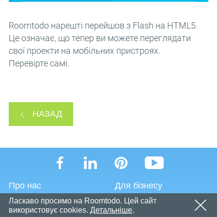
Email
OK
Незабаром ми надішлемо електронний лист із
Пароль
Roomtodo нарешті перейшов з Flash на HTML5.
посиланням для підтвердження.
Будь ласка, перейдіть за посиланням у електронному
Це означає, що тепер ви можете переглядати
OK
листі, щоб активувати свій обліковий запис
свої проекти на мобільних пристроях.
Реєстрація
Нагадати пароль
Перевірте самі.
OK
НАЗАД
Про нас
Для бізнесу
Ласкаво просимо на Roomtodo. Цей сайт
Умови використання
Документація
використовує cookies.
Детальніше
.
сервісу