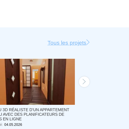
Tous les projets
 3D RÉALISTE D'UN APPARTEMENT
VUE 3D DE L'AMÉNAGE
 AVEC DES PLANIFICATEURS DE
D'UN APPARTEMENT, P
S EN LIGNE
DE PLANIFICATEURS D
é:
04.05.2026
Créé:
26.05.2026