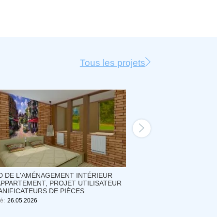
Tous les projets
D DE L'AMÉNAGEMENT INTÉRIEUR
PROJET D'INTÉRIEUR 
APPARTEMENT, PROJET UTILISATEUR
D'UNE PIÈCE CHALEU
ANIFICATEURS DE PIÈCES
Créé:
24.05.2026
é:
26.05.2026