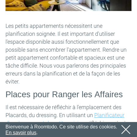
Nous vous enverrons sous peu un e-mail contenant un
Email
OK
lien de confirmation.
Veuillez suivre le lien contenu dans l'e-mail pour activer
Mot de passe
votre compte
Les petits appartements nécessitent une
OK
planification soignée. Il est important d'utiliser
OK
l'espace disponible aussi fonctionnellement que
Inscription
Rappeler le mot de passe
possible sans encombrer l'appartement. Rendre un
petit appartement confortable et spacieux est une
tâche difficile. Nous vous parlerons des principales
erreurs dans la planification et de la façon de les
éviter.
Places pour Ranger les Affaires
Il est nécessaire de réfléchir à l'emplacement des
Placards, du dressing. En utilisant un
Planificateur
d'aménagement de petite cuisine
, réfléchissez à où
Bienvenue à Roomtodo. Ce site utilise des cookies.
ranger :
En savoir plus
.