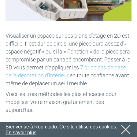
Nous vous enverrons sous peu un e-mail contenant un
Email
OK
lien de confirmation.
Veuillez suivre le lien contenu dans l'e-mail pour activer
Mot de passe
votre compte
OK
Visualiser un espace sur des plans d’étage en 2D est
OK
difficile. Il est dur de dire si une pièce aura assez d'«
Inscription
Rappeler le mot de passe
espace négatif » ou si la « Fonction » de la pièce sera
compromise par un canapé encombrant. Passer à la
3D vous permet d’appliquer les
7 principes de base
de la décoration d’intérieur
en toute confiance avant
même de déplacer un seul meuble.
Voici les trois méthodes les plus efficaces pour
modéliser votre maison gratuitement dès
aujourd'hui.
Bienvenue à Roomtodo. Ce site utilise des cookies.
En savoir plus
.
1. L'approche du planificateur