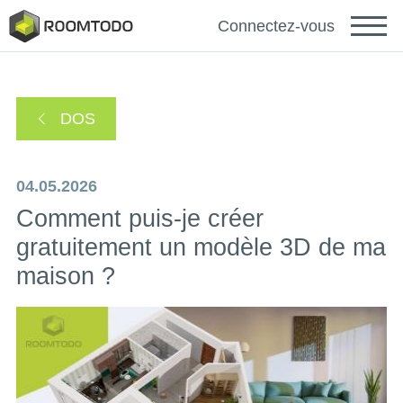
Deutsch
Connectez-vous
Español
DOS
Português
04.05.2026
Comment puis-je créer
gratuitement un modèle 3D de ma
maison ?
Se connecter pour obtenir de
l'aide
Un lien de récupération de mot de passe a été
Merci pour votre inscription
envoyé à votre adresse e-mail.
ou