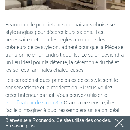
Nous vous enverrons sous peu un e-mail contenant un
Email
OK
lien de confirmation.
Veuillez suivre le lien contenu dans l'e-mail pour activer
Mot de passe
votre compte
Beaucoup de propriétaires de maisons choisissent le
OK
style anglais pour décorer leurs salons. Il est
OK
nécessaire d'étudier les règles auxquelles les
Inscription
Rappeler le mot de passe
créateurs de ce style ont adhéré pour que la Pièce se
transforme en un endroit douillet. Le salon deviendra
un lieu idéal pour la détente, la cérémonie du thé et
les soirées familiales chaleureuses.
Les caractéristiques principales de ce style sont le
conservatisme et la modération. Si Vous voulez
créer l'intérieur parfait, Vous pouvez utiliser le
Planificateur de salon 3D
. Grâce à ce service, il est
facile d'imaginer à quoi ressemblera un salon idéal
de style anglais.
Bienvenue à Roomtodo. Ce site utilise des cookies.
En savoir plus
.
Aspects Clés du Design