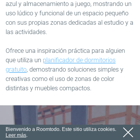
azul y almacenamiento a juego, mostrando un
En breve le enviaremos un correo electrónico con un
Correo electrónico
ACEPTAR
enlace de confirmación.
uso lúdico y funcional de un espacio pequeño
Por favor, siga el enlace en el correo electrónico para
Contraseña
con sus propias zonas dedicadas al estudio y a
activar su cuenta
las actividades.
ACEPTAR
ACEPTAR
Registro
Recordar contraseña
Ofrece una inspiración práctica para alguien
que utiliza un
planificador de dormitorios
gratuito
, demostrando soluciones simples y
creativas como el uso de zonas de color
distintas y muebles compactos.
Bienvenido a Roomtodo. Este sitio utiliza cookies.
Leer más
.