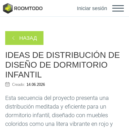
Français
Iniciar sesión
Deutsch
НАЗАД
Português
IDEAS DE DISTRIBUCIÓN DE
DISEÑO DE DORMITORIO
INFANTIL
Creado:
14.06.2026
Inicie sesión para obtener
Esta secuencia del proyecto presenta una
ayuda
distribución meditada y eficiente para un
dormitorio infantil, diseñado con muebles
Se ha enviado un enlace de recuperación de
Gracias por registrarse
coloridos como una litera vibrante en rojo y
contraseña a su correo electrónico.
o