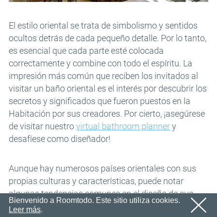
En breve le enviaremos un correo electrónico con un
Correo electrónico
ACEPTAR
enlace de confirmación.
El estilo oriental se trata de simbolismo y sentidos
Por favor, siga el enlace en el correo electrónico para
Contraseña
activar su cuenta
ocultos detrás de cada pequeño detalle. Por lo tanto,
ACEPTAR
es esencial que cada parte esté colocada
ACEPTAR
correctamente y combine con todo el espíritu. La
Registro
Recordar contraseña
impresión más común que reciben los invitados al
visitar un baño oriental es el interés por descubrir los
secretos y significados que fueron puestos en la
Habitación por sus creadores. Por cierto, ¡asegúrese
de visitar nuestro
virtual bathroom planner
y
desafíese como diseñador!
Aunque hay numerosos países orientales con sus
propias culturas y características, puede notar
algunas tendencias comunes en el diseño de sus
Bienvenido a Roomtodo. Este sitio utiliza cookies.
baños:
Leer más
.