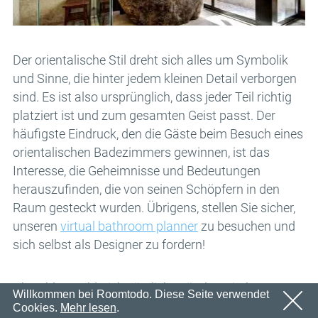
Email
OK
Wir werden in Kürze eine E-Mail mit einem
Passwort
Bestätigungslink senden.
Bitte folgen Sie dem Link in der E-Mail, um Ihr Konto zu
OK
Der orientalische Stil dreht sich alles um Symbolik
aktivieren
und Sinne, die hinter jedem kleinen Detail verborgen
Anmeldung
Passwort erinnern
sind. Es ist also ursprünglich, dass jeder Teil richtig
OK
platziert ist und zum gesamten Geist passt. Der
häufigste Eindruck, den die Gäste beim Besuch eines
orientalischen Badezimmers gewinnen, ist das
Interesse, die Geheimnisse und Bedeutungen
herauszufinden, die von seinen Schöpfern in den
Raum gesteckt wurden. Übrigens, stellen Sie sicher,
unseren
virtual bathroom planner
zu besuchen und
sich selbst als Designer zu fordern!
Obwohl es zahlreiche östliche Länder mit Ihren
Willkommen bei Roomtodo. Diese Seite verwendet
eigenen Kulturen und Merkmalen gibt, können Sie
Cookies.
Mehr lesen
.