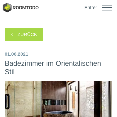
Français
Entrer
Español
ZURÜCK
Português
01.06.2021
Badezimmer im Orientalischen
Stil
sich anmelden mit
Ein Link zur Passwortwiederherstellung wurde an
oder
Ihre E-Mail-Adresse gesendet.
Danke für die Registrierung