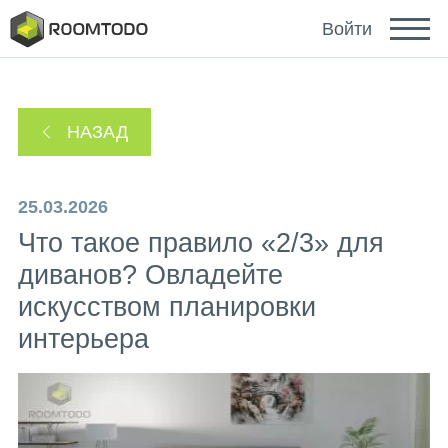
Deutsch
Войти
Español
НАЗАД
Português
25.03.2026
Что такое правило «2/3» для
диванов? Овладейте
искусством планировки
Зайти с помощью
интерьера
Ссылка для восстановления пароля отправлена
или
на ваш email.
Спасибо за регистрацию