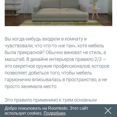
Email
OK
Вскоре мы отправим электронное письмо со ссылкой
Пароль
для подтверждения.
Пожалуйста, перейдите по ссылке в письме, чтобы
OK
активировать свой аккаунт
Регистрация
напомнить пароль
OK
Вы когда-нибудь входили в комнату и
чувствовали, что что-то «не так», хотя мебель
была прекрасной? Обычно виноват не стиль, а
масштаб. В дизайне интерьеров правило 2/3 —
это секретное оружие профессионалов, которое
позволяет добиться того, чтобы мебель
гармонично вписывалась в пространство, а не
просто занимала место.
Это правило применимо к трем основным
элементам планировки вашей
гостиной
:
Добро пожаловать на Roomtodo. Этот сайт
использует cookies.
Подробнее
.
расположению дивана относительно стены,