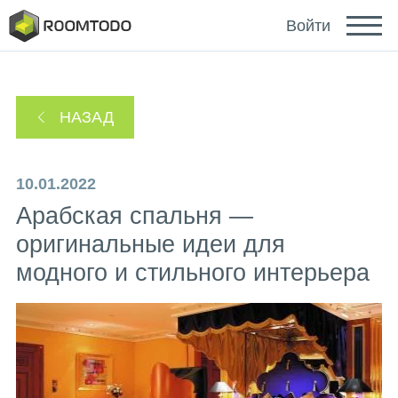
Deutsch
Войти
Español
НАЗАД
Português
10.01.2022
Арабская спальня —
оригинальные идеи для
модного и стильного интерьера
Зайти с помощью
Ссылка для восстановления пароля отправлена
или
на ваш email.
Спасибо за регистрацию