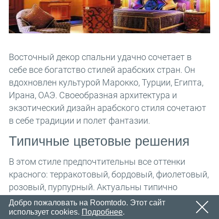
Email
OK
Вскоре мы отправим электронное письмо со ссылкой
Пароль
для подтверждения.
Пожалуйста, перейдите по ссылке в письме, чтобы
OK
активировать свой аккаунт
Восточный декор спальни удачно сочетает в
Регистрация
напомнить пароль
OK
себе все богатство стилей арабских стран. Он
вдохновлен культурой Марокко, Турции, Египта,
Ирана, ОАЭ. Своеобразная архитектура и
экзотический дизайн арабского стиля сочетают
в себе традиции и полет фантазии.
Типичные цветовые решения
В этом стиле предпочтительны все оттенки
красного: терракотовый, бордовый, фиолетовый,
розовый, пурпурный. Актуальны типично
восточные цвета: золотистый, коричневый,
Добро пожаловать на Roomtodo. Этот сайт
использует cookies.
Подробнее
.
красный, абрикосовый, различные оттенки