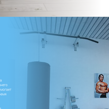
на
него
омогает
ремя
ь