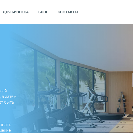
ДЛЯ БИЗНЕСА
БЛОГ
КОНТАКТЫ
лей.
 а затем
ет быть
ровать
шение.