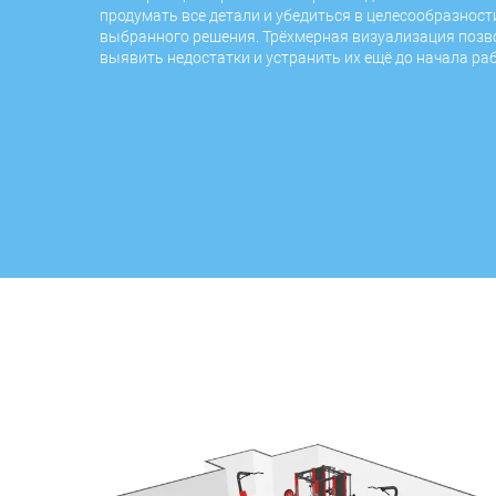
продумать все детали и убедиться в целесообразност
выбранного решения. Трёхмерная визуализация позв
выявить недостатки и устранить их ещё до начала раб