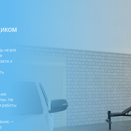
щиком
ь не все
е
зала и
ть
ние
лан. Не
м работы
ание, —
е