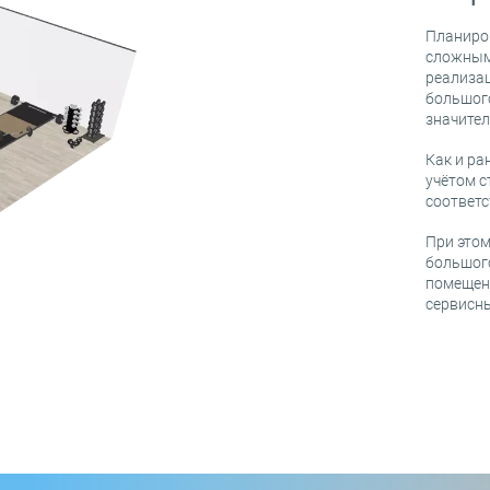
свой аккаунт
OK
Регистрация
напомнить пароль
Планиро
OK
сложным,
реализа
большого
значител
Как и ра
учётом с
соответ
При этом
большог
помещени
сервисны