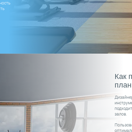
ность
ать
Как 
план
Дизайнер
инструме
подходит
залов.
Пользов
оптимал