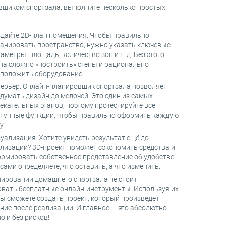
вщиком спортзала, выполните несколько простых
дайте 2D-план помещения. Чтобы правильно
анировать пространство, нужно указать ключевые
аметры: площадь, количество зон и т. д. Без этого
па сложно «построить» стены и рационально
положить оборудование.
ерьер. Онлайн-планировщик спортзала позволяет
думать дизайн до мелочей. Это один из самых
екательных этапов, поэтому протестируйте все
тупные функции, чтобы правильно оформить каждую
у.
уализация. Хотите увидеть результат ещё до
лизации? 3D-проект поможет сэкономить средства и
рмировать собственное представление об удобстве.
сами определяете, что оставить, а что изменить.
нировании домашнего спортзала не стоит
овать бесплатные онлайн-инструменты. Используя их
вы сможете создать проект, который произведёт
ние после реализации. И главное — это абсолютно
о и без рисков!