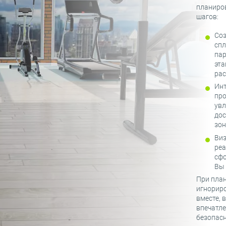
планиро
шагов:
Соз
спл
пар
эта
рас
Инт
про
увл
дос
зон
Виз
реа
сфо
Вы 
При пла
игнорир
вместе, 
впечатле
безопасн