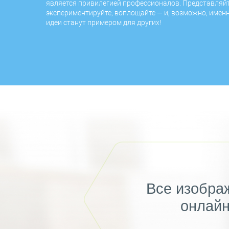
является привилегией профессионалов. Представляйт
экспериментируйте, воплощайте — и, возможно, имен
идеи станут примером для других!
Все изображ
онлайн