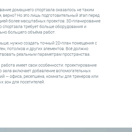
вание домашнего спортзала оказалось не таким
 верно? Но это лишь подготовительный этап перед
цией более масштабных проектов. 3D-планирование
 спортзала требует больше оборудования и
ьно большего объёма работ.
ньше, нужно создать точный 2D-план помещения с
тен, потолков и других элементов. Всё должно
ствовать реальным параметрам пространства.
 работа имеет свои особенности: проектирование
о зала включает добавление вспомогательных
й — офиса, ресепшена, комнаты для тренеров или
х зон для посетителей.