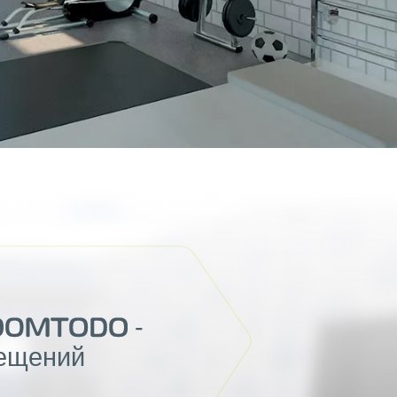
-
мещений