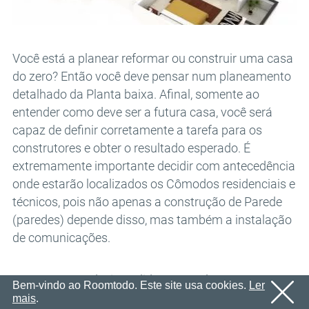
E-mail
OK
Enviaremos um e-mail com um link de confirmação em
Senha
breve.
Por favor, siga o link no e-mail para ativar sua conta
OK
Você está a planear reformar ou construir uma casa
do zero? Então você deve pensar num planeamento
OK
Cadastro
Lembrar senha
detalhado da Planta baixa. Afinal, somente ao
entender como deve ser a futura casa, você será
capaz de definir corretamente a tarefa para os
construtores e obter o resultado esperado. É
extremamente importante decidir com antecedência
onde estarão localizados os Cômodos residenciais e
técnicos, pois não apenas a construção de Parede
(paredes) depende disso, mas também a instalação
de comunicações.
Como regra, o designer lida com o planeamento. Se
Bem-vindo ao Roomtodo. Este site usa cookies.
Ler
você decidir assumir essa tarefa, o
software de
mais
.