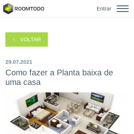
Français
Entrar
Deutsch
VOLTAR
Español
29.07.2021
Como fazer a Planta baixa de
uma casa
Faça login para obter ajuda
Um link de recuperação de senha foi enviado para
ou
seu e-mail.
Obrigado por se registrar