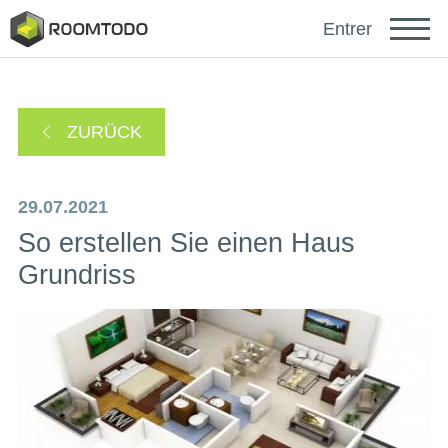
Français
Entrer
Español
ZURÜCK
Português
29.07.2021
So erstellen Sie einen Haus
Grundriss
sich anmelden mit
Ein Link zur Passwortwiederherstellung wurde an
oder
Ihre E-Mail-Adresse gesendet.
Danke für die Registrierung