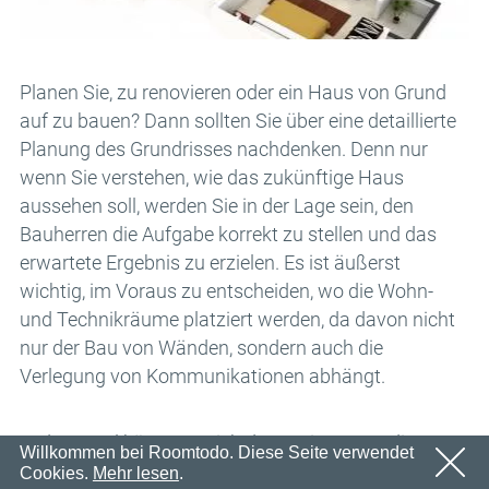
Email
OK
Wir werden in Kürze eine E-Mail mit einem
Passwort
Bestätigungslink senden.
Bitte folgen Sie dem Link in der E-Mail, um Ihr Konto zu
OK
Planen Sie, zu renovieren oder ein Haus von Grund
aktivieren
auf zu bauen? Dann sollten Sie über eine detaillierte
Anmeldung
Passwort erinnern
Planung des Grundrisses nachdenken. Denn nur
OK
wenn Sie verstehen, wie das zukünftige Haus
aussehen soll, werden Sie in der Lage sein, den
Bauherren die Aufgabe korrekt zu stellen und das
erwartete Ergebnis zu erzielen. Es ist äußerst
wichtig, im Voraus zu entscheiden, wo die Wohn-
und Technikräume platziert werden, da davon nicht
nur der Bau von Wänden, sondern auch die
Verlegung von Kommunikationen abhängt.
In der Regel kümmert sich der Designer um die
Willkommen bei Roomtodo. Diese Seite verwendet
Planung. Wenn Sie sich dieser Aufgabe annehmen,
Cookies.
Mehr lesen
.