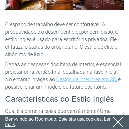
E-mail
OK
Enviaremos um e-mail com um link de confirmação em
Senha
breve.
Por favor, siga o link no e-mail para ativar sua conta
OK
O espaço de trabalho deve ser confortável. A
produtividade e o desempenho dependem disso. O
OK
Cadastro
Lembrar senha
estilo inglês é usado para escritórios privados. Ele
enfatiza o status do proprietário. O estilo de elite é
sinónimo de luxo.
Dadas as despesas dos itens de interior, é essencial
projetar uma versão final detalhada na fase inicial.
No entanto, graças ao
Design de interiores em 3D
, é
possível criar um modelo do futuro escritório.
Características do Estilo Inglês
Qual é a primeira coisa que vem à mente? Uma
mesa maciça feita de madeira natural, móveis de
Bem-vindo ao Roomtodo. Este site usa cookies.
Ler
mais
.
madeira macia estofados em seda, um parquet caro