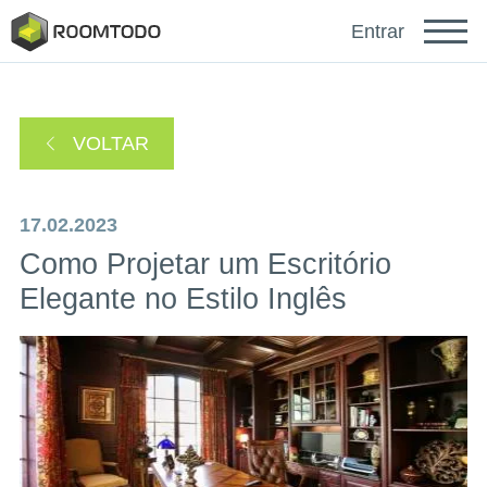
Français
Entrar
Deutsch
VOLTAR
Español
17.02.2023
Como Projetar um Escritório
Elegante no Estilo Inglês
Faça login para obter ajuda
Um link de recuperação de senha foi enviado para
ou
seu e-mail.
Obrigado por se registrar