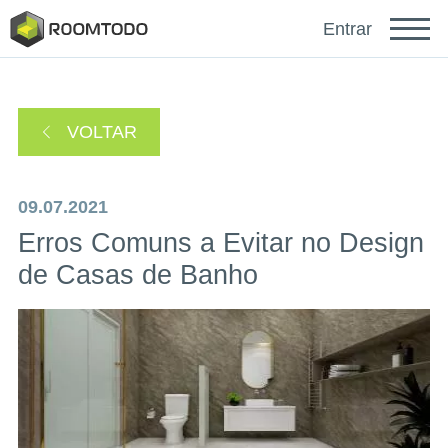
Français
Entrar
Deutsch
VOLTAR
Español
09.07.2021
Erros Comuns a Evitar no Design
de Casas de Banho
Faça login para obter ajuda
Um link de recuperação de senha foi enviado para
ou
seu e-mail.
Obrigado por se registrar