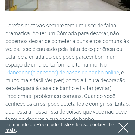
E-mail
OK
Enviaremos um e-mail com um link de confirmação em
Senha
breve.
Por favor, siga o link no e-mail para ativar sua conta
OK
Tarefas criativas sempre têm um risco de falha
dramática. Ao ter um Cômodo para decorar, não
OK
Cadastro
Lembrar senha
podemos deixar de cometer alguns erros comuns às
vezes. Isso é causado pela falta de experiência ou
pela ideia errada do que pode parecer bom num
espaço de uma certa forma e tamanho. No
Planeador (planeador) de casas de banho online
, é
muito mais fácil Ver (ver) como a futura decoração
se adequará à casa de banho e Evitar (evitar)
Problemas (problemas) comuns. Quando você
conhece os erros, pode detetá-los e corrigi-los. Então,
aqui está a nossa lista de coisas que você não deve
fazer ao decorar a sua casa de banho.
Bem-vindo ao Roomtodo. Este site usa cookies.
Ler
mais
.