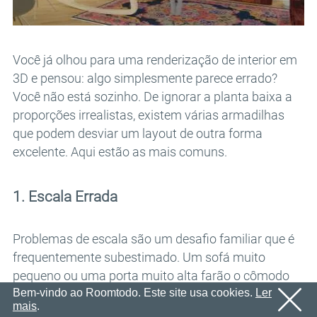
E-mail
OK
Enviaremos um e-mail com um link de confirmação em
Senha
breve.
Por favor, siga o link no e-mail para ativar sua conta
OK
Você já olhou para uma renderização de interior em
3D e pensou: algo simplesmente parece errado?
OK
Cadastro
Lembrar senha
Você não está sozinho. De ignorar a planta baixa a
proporções irrealistas, existem várias armadilhas
que podem desviar um layout de outra forma
excelente. Aqui estão as mais comuns.
1. Escala Errada
Problemas de escala são um desafio familiar que é
frequentemente subestimado. Um sofá muito
pequeno ou uma porta muito alta farão o cômodo
Bem-vindo ao Roomtodo. Este site usa cookies.
Ler
inteiro parecer não natural, mesmo que o espectador
mais
.
não consiga identificar o porquê. Sempre referencie