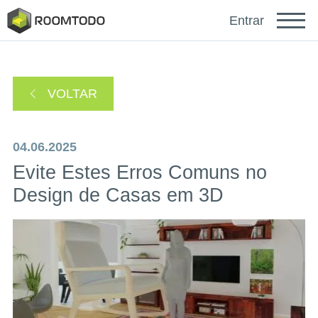
Français
Entrar
Deutsch
VOLTAR
Español
04.06.2025
Evite Estes Erros Comuns no
Design de Casas em 3D
Faça login para obter ajuda
Um link de recuperação de senha foi enviado para
ou
seu e-mail.
Obrigado por se registrar