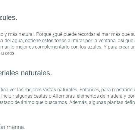
zules.
ico y más natural. Porque ¿qué puede recordar al mar más que s
 del agua, obtiene estos tonos al mirar por la ventana, así que
 mar, lo mejor es complementarlo con los azules. Y para crear 
Inicie sesión para obtener ayuda
u oros.
riales naturales.
Se ha enviado un enlace de recuperación de contraseña a su correo
electrónico.
o
Gracias por registrarse
ifica ver las mejores Vistas naturales. Entonces, para mostrarlo en
ACEPTAR
Correo electrónico
. Incluir algunas cestas o Alfombras, elementos de madera y po
En breve le enviaremos un correo electrónico con un enlace de
l estado de ánimo que buscamos. Además, algunas plantas defin
confirmación.
Contraseña
Por favor, siga el enlace en el correo electrónico para activar su cuenta
ACEPTAR
ACEPTAR
Registro
Recordar contraseña
ón marina.