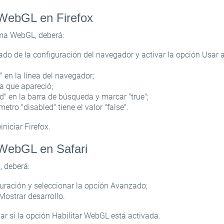
 WebGL en Firefox
Inicie sesión para obtener ayuda
ama WebGL, deberá:
ado de la configuración del navegador y activar la opción Usar 
Se ha enviado un enlace de recuperación de contraseña a su correo
electrónico.
" en la línea del navegador;
o
ia que apareció;
Gracias por registrarse
ACEPTAR
Correo electrónico
ed" en la barra de búsqueda y marcar "true";
etro "disabled" tiene el valor "false".
En breve le enviaremos un correo electrónico con un enlace de
confirmación.
Contraseña
Por favor, siga el enlace en el correo electrónico para activar su cuenta
niciar Firefox.
ACEPTAR
 WebGL en Safari
ACEPTAR
Registro
Recordar contraseña
, deberá:
guración y seleccionar la opción Avanzado;
Mostrar desarrollo.
 si la opción Habilitar WebGL está activada.