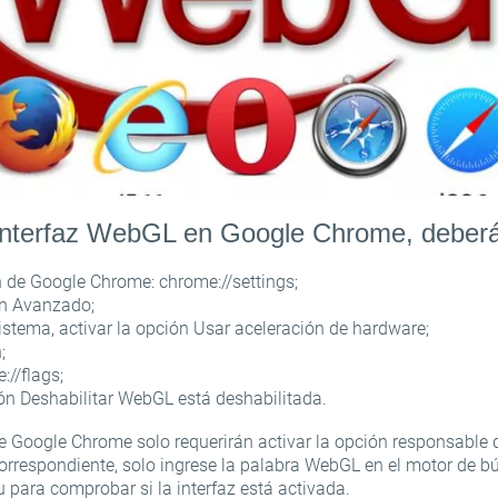
a interfaz WebGL en Google Chrome, deberá
n de Google Chrome: chrome://settings;
ón Avanzado;
istema, activar la opción Usar aceleración de hardware;
;
://flags;
ón Deshabilitar WebGL está deshabilitada.
e Google Chrome solo requerirán activar la opción responsable
orrespondiente, solo ingrese la palabra WebGL en el motor de b
u para comprobar si la interfaz está activada.