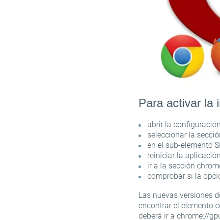
Para activar l
abrir la configuració
seleccionar la secci
en el sub-elemento S
reiniciar la aplicación
ir a la sección chrome
comprobar si la opci
Las nuevas versiones d
encontrar el elemento c
deberá ir a chrome://gp