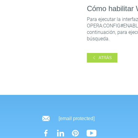
Cómo habilita
Para ejecutar la interf
OPERA:CONFIG#ENABLE%
continuación, para ej
búsqueda.
ATRÁS
[email protected]