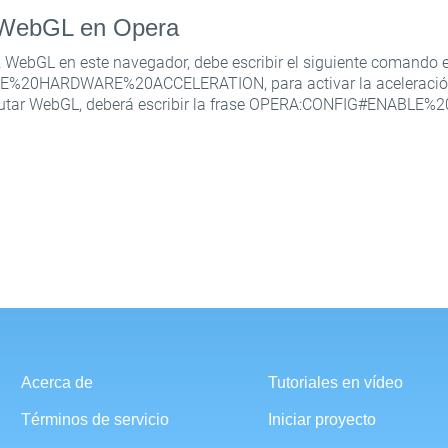
r WebGL en Opera
az WebGL en este navegador, debe escribir el siguiente comando 
20HARDWARE%20ACCELERATION, para activar la aceleración
ecutar WebGL, deberá escribir la frase OPERA:CONFIG#ENABLE%2
Acerca de
Tutoriales en vídeo
Términos de servicio
Iniciar proyecto