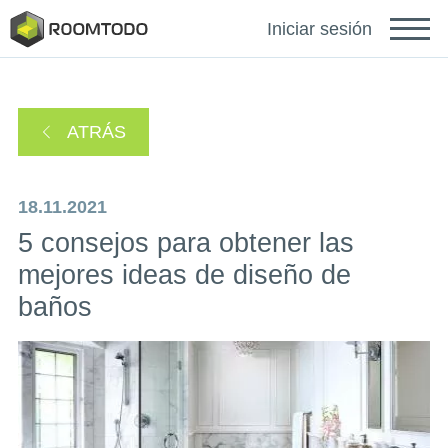
Français
Iniciar sesión
Deutsch
ATRÁS
Português
18.11.2021
5 consejos para obtener las
mejores ideas de diseño de
baños
Inicie sesión para obtener
ayuda
Se ha enviado un enlace de recuperación de
Gracias por registrarse
contraseña a su correo electrónico.
o