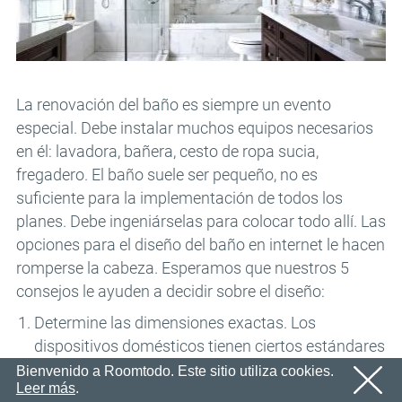
En breve le enviaremos un correo electrónico con un
Correo electrónico
ACEPTAR
enlace de confirmación.
Por favor, siga el enlace en el correo electrónico para
Contraseña
activar su cuenta
ACEPTAR
La renovación del baño es siempre un evento
ACEPTAR
especial. Debe instalar muchos equipos necesarios
Registro
Recordar contraseña
en él: lavadora, bañera, cesto de ropa sucia,
fregadero. El baño suele ser pequeño, no es
suficiente para la implementación de todos los
planes. Debe ingeniárselas para colocar todo allí. Las
opciones para el diseño del baño en internet le hacen
romperse la cabeza. Esperamos que nuestros 5
consejos le ayuden a decidir sobre el diseño:
Determine las dimensiones exactas. Los
dispositivos domésticos tienen ciertos estándares
dimensionales. Considéralos cuando dibuje el
Bienvenido a Roomtodo. Este sitio utiliza cookies.
Leer más
.
diseño del baño. Preste atención a la ubicación de