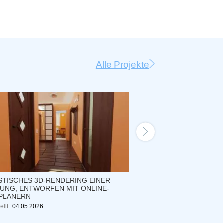
Alle Projekte
STISCHES 3D-RENDERING EINER
3D-ANSICHT EINER
UNG, ENTWORFEN MIT ONLINE-
WOHNUNGSEINRICHTU
PLANERN
NUTZERPROJEKT IN 
ellt:
04.05.2026
Erstellt:
26.05.2026