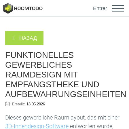
Français
Entrer
Español
НАЗАД
Português
FUNKTIONELLES
GEWERBLICHES
RAUMDESIGN MIT
EMPFANGSTHEKE UND
sich anmelden mit
AUFBEWAHRUNGSEINHEITEN
Erstellt:
18.05.2026
Dieses gewerbliche Raumlayout, das mit einer
Ein Link zur Passwortwiederherstellung wurde an
oder
Ihre E-Mail-Adresse gesendet.
3D-Innendesign-Software
entworfen wurde,
Danke für die Registrierung