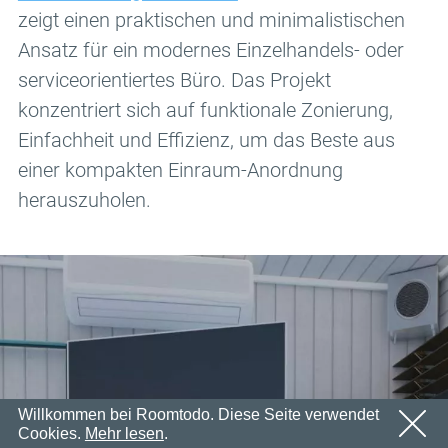
Email
zeigt einen praktischen und minimalistischen
OK
Wir werden in Kürze eine E-Mail mit einem
Passwort
Ansatz für ein modernes Einzelhandels- oder
Bestätigungslink senden.
Bitte folgen Sie dem Link in der E-Mail, um Ihr Konto zu
serviceorientiertes Büro. Das Projekt
OK
aktivieren
konzentriert sich auf funktionale Zonierung,
Anmeldung
Passwort erinnern
Einfachheit und Effizienz, um das Beste aus
OK
einer kompakten Einraum-Anordnung
herauszuholen.
Willkommen bei Roomtodo. Diese Seite verwendet
Cookies.
Mehr lesen
.