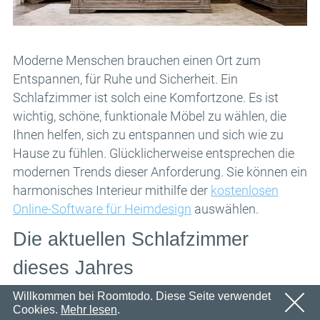
Email
OK
Wir werden in Kürze eine E-Mail mit einem
Passwort
Bestätigungslink senden.
Bitte folgen Sie dem Link in der E-Mail, um Ihr Konto zu
OK
Moderne Menschen brauchen einen Ort zum
aktivieren
Entspannen, für Ruhe und Sicherheit. Ein
Anmeldung
Passwort erinnern
Schlafzimmer ist solch eine Komfortzone. Es ist
OK
wichtig, schöne, funktionale Möbel zu wählen, die
Ihnen helfen, sich zu entspannen und sich wie zu
Hause zu fühlen. Glücklicherweise entsprechen die
modernen Trends dieser Anforderung. Sie können ein
harmonisches Interieur mithilfe der
kostenlosen
Online-Software für Heimdesign
auswählen.
Die aktuellen Schlafzimmer
dieses Jahres
Willkommen bei Roomtodo. Diese Seite verwendet
Unpersönliche, helle Interieurs werden durch
Cookies.
Mehr lesen
.
eklektische ersetzt, mit auffälligen Details, die die