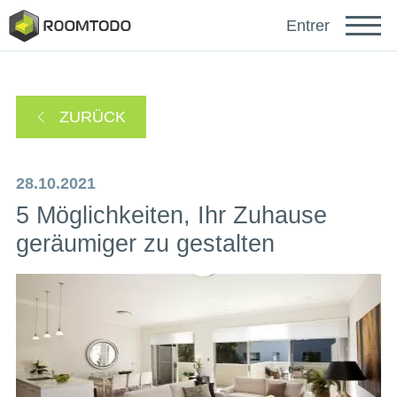
Français
Entrer
Español
ZURÜCK
Português
28.10.2021
5 Möglichkeiten, Ihr Zuhause
geräumiger zu gestalten
sich anmelden mit
Ein Link zur Passwortwiederherstellung wurde an
oder
Ihre E-Mail-Adresse gesendet.
Danke für die Registrierung