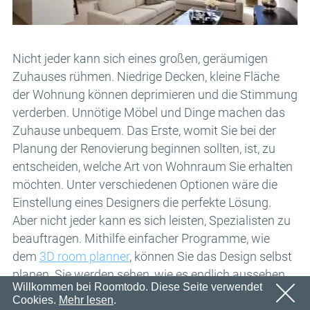
Email
OK
Wir werden in Kürze eine E-Mail mit einem
Passwort
Bestätigungslink senden.
Bitte folgen Sie dem Link in der E-Mail, um Ihr Konto zu
OK
Nicht jeder kann sich eines großen, geräumigen
aktivieren
Zuhauses rühmen. Niedrige Decken, kleine Fläche
Anmeldung
Passwort erinnern
der Wohnung können deprimieren und die Stimmung
OK
verderben. Unnötige Möbel und Dinge machen das
Zuhause unbequem. Das Erste, womit Sie bei der
Planung der Renovierung beginnen sollten, ist, zu
entscheiden, welche Art von Wohnraum Sie erhalten
möchten. Unter verschiedenen Optionen wäre die
Einstellung eines Designers die perfekte Lösung.
Aber nicht jeder kann es sich leisten, Spezialisten zu
beauftragen. Mithilfe einfacher Programme, wie
dem
3D room planner
, können Sie das Design selbst
planen. Sie werden sehen, wie es endlich aussehen
Willkommen bei Roomtodo. Diese Seite verwendet
wird. Die Werkzeuge dieses Service sind einfach,
Cookies.
Mehr lesen
.