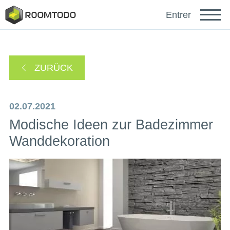
Français
Entrer
Español
ZURÜCK
Português
02.07.2021
Modische Ideen zur Badezimmer
Wanddekoration
sich anmelden mit
Ein Link zur Passwortwiederherstellung wurde an
oder
Ihre E-Mail-Adresse gesendet.
Danke für die Registrierung