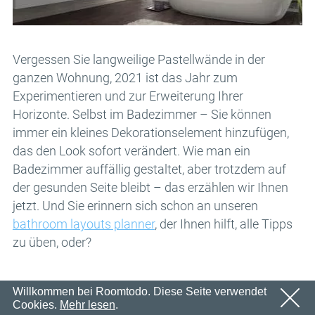
Email
OK
Wir werden in Kürze eine E-Mail mit einem
Passwort
Bestätigungslink senden.
Bitte folgen Sie dem Link in der E-Mail, um Ihr Konto zu
OK
Vergessen Sie langweilige Pastellwände in der
aktivieren
ganzen Wohnung, 2021 ist das Jahr zum
Anmeldung
Passwort erinnern
Experimentieren und zur Erweiterung Ihrer
OK
Horizonte. Selbst im Badezimmer – Sie können
immer ein kleines Dekorationselement hinzufügen,
das den Look sofort verändert. Wie man ein
Badezimmer auffällig gestaltet, aber trotzdem auf
der gesunden Seite bleibt – das erzählen wir Ihnen
jetzt. Und Sie erinnern sich schon an unseren
bathroom layouts planner
, der Ihnen hilft, alle Tipps
zu üben, oder?
Kreative Wandgestaltung für Ihr
Willkommen bei Roomtodo. Diese Seite verwendet
Cookies.
Mehr lesen
.