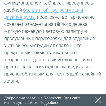
Email
функциональность. Спроектированное в
OK
Вскоре мы отправим электронное письмо со ссылкой
удобной
бесплатной программе для
Пароль
для подтверждения.
дизайна дома
, пространство гармонично
Пожалуйста, перейдите по ссылке в письме, чтобы
OK
активировать свой аккаунт
сочетает элементы из тёплого дерева,
Регистрация
напомнить пароль
мягкую бежевую цветовую палитру и
OK
продуманные перегородки для отделения
уютной зоны студии от спален. Это
прекрасный пример уникального
творчества, где каждый уголок выглядит
просто, не загроможденным и идеально
приспособленным для настоящей семейной
жизни.
Добро пожаловать на Roomtodo. Этот сайт
использует cookies.
Подробнее
.