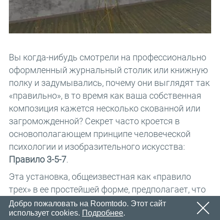
Email
OK
Вскоре мы отправим электронное письмо со ссылкой
Пароль
для подтверждения.
Пожалуйста, перейдите по ссылке в письме, чтобы
OK
активировать свой аккаунт
Вы когда-нибудь смотрели на профессионально
Регистрация
напомнить пароль
OK
оформленный журнальный столик или книжную
полку и задумывались, почему они выглядят так
«правильно», в то время как ваша собственная
композиция кажется несколько скованной или
загроможденной? Секрет часто кроется в
основополагающем принципе человеческой
психологии и изобразительного искусства:
Правило 3-5-7
.
Эта установка, общеизвестная как «правило
трех» в ее простейшей форме, предполагает, что
нечетное количество предметов является более
Добро пожаловать на Roomtodo. Этот сайт
использует cookies.
Подробнее
.
привлекательным, запоминающимся и