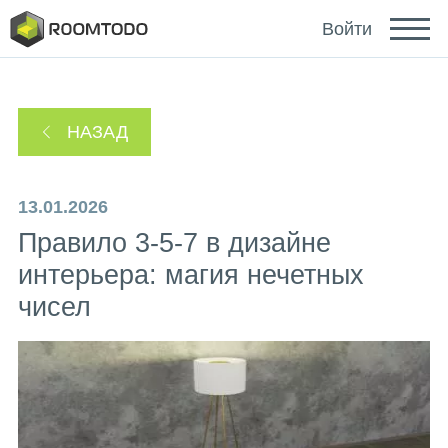
Deutsch
Войти
Español
НАЗАД
Português
13.01.2026
Правило 3-5-7 в дизайне
интерьера: магия нечетных
чисел
Зайти с помощью
Ссылка для восстановления пароля отправлена
или
на ваш email.
Спасибо за регистрацию