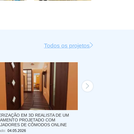
Todos os projetos
RIZAÇÃO EM 3D REALISTA DE UM
VISUALIZAÇÃO EM 3D 
TAMENTO PROJETADO COM
INTERIORES DE UM A
EJADORES DE CÔMODOS ONLINE
PROJETO DE USUÁRIO
DE CÔMODOS
ado:
04.05.2026