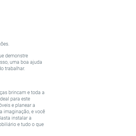
ções.
que demonstre
isso, uma boa ajuda
do trabalhar.
nças brincam e toda a
ideal para este
veis e planear a
ua imaginação, e você
asta instalar a
iliário e tudo o que