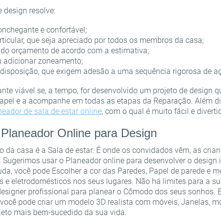
e design resolve:
Faça login para obter ajuda
nchegante e confortável;
rticular, que seja apreciado por todos os membros da casa;
a do orçamento de acordo com a estimativa;
Um link de recuperação de senha foi enviado para seu e-mail.
u adicionar zoneamento;
ou
 disposição, que exigem adesão a uma sequência rigorosa de a
Obrigado por se registrar
OK
E-mail
nte viável se, a tempo, for desenvolvido um projeto de design 
papel e a acompanhe em todas as etapas da Reparação. Além d
Enviaremos um e-mail com um link de confirmação em breve.
Por favor, siga o link no e-mail para ativar sua conta
Senha
neador de sala de estar online
, com o qual é muito fácil e diverti
OK
Planeador Online para Design
OK
Cadastro
Lembrar senha
 da casa é a Sala de estar. É onde os convidados vêm, as cria
e. Sugerimos usar o Planeador online para desenvolver o design 
a, você pode Escolher a cor das Paredes, Papel de parede e mó
s e eletrodomésticos nos seus lugares. Não há limites para a s
designer profissional para planear o Cômodo dos seus sonhos. B
você pode criar um modelo 3D realista com móveis, Janelas, mob
ojeto mais bem-sucedido da sua vida.