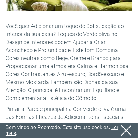
E-mail
OK
Enviaremos um e-mail com um link de confirmação em
Senha
breve.
Por favor, siga o link no e-mail para ativar sua conta
OK
Você quer Adicionar um toque de Sofisticação ao
Interior da sua casa? Toques de Verde-oliva no
OK
Cadastro
Lembrar senha
Design de Interiores podem Ajudar a Criar
Aconchego e Profundidade. Este tom Combina
Cores neutras como Bege, Creme e Branco para
Proporcionar uma atmosfera Calma e Harmoniosa.
Cores Contrastantes Azul-escuro, Bordô-escuro e
Mesmo Mostarda Também são Dignas da sua
Atenção. O principal é Encontrar um Equilíbrio e
Complementar a Estética do Cômodo.
Pintar a Parede principal na Cor Verde-oliva é uma
das Formas Eficazes de Adicionar tons Especiais.
Pode Transformar um Cômodo ao Tornar-se o
Bem-vindo ao Roomtodo. Este site usa cookies.
Ler
Ponto Focal que Define o tom de todo o Design. Se
mais
.