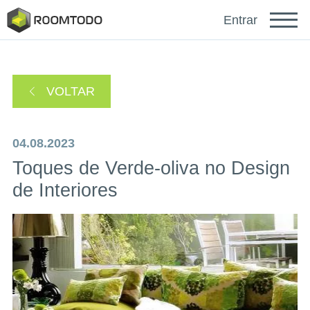
Français
Entrar
Deutsch
VOLTAR
Español
04.08.2023
Toques de Verde-oliva no Design
de Interiores
Faça login para obter ajuda
Um link de recuperação de senha foi enviado para
ou
seu e-mail.
Obrigado por se registrar