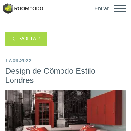
Français
Entrar
Deutsch
VOLTAR
Español
17.09.2022
Design de Cômodo Estilo
Londres
Faça login para obter ajuda
Um link de recuperação de senha foi enviado para
ou
seu e-mail.
Obrigado por se registrar