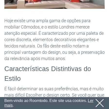
E-mail
OK
Enviaremos um e-mail com um link de confirmação em
Senha
breve.
Por favor, siga o link no e-mail para ativar sua conta
OK
Hoje existe uma ampla gama de opções para
mobiliar Cômodos, e o estilo Londres merece
OK
Cadastro
Lembrar senha
atenção especial. É caracterizado por uma paleta de
cores discreta, elementos decorativos elegantes e
tecidos naturais. Os fãs deste estilo notam a
principal vantagem do design, ou seja, a preservação
da relevância após muitos anos.
Características Distintivas do
Estilo
É fácil determinar as suas preferências, mas é muito
mais difícil Escolher o design certo. Se você quer que
Bem-vindo ao Roomtodo. Este site usa cookies.
Ler
a disposição da sua casa atenda às melhores
mais
.
expectativas, vale a pena usar o
Planeador de