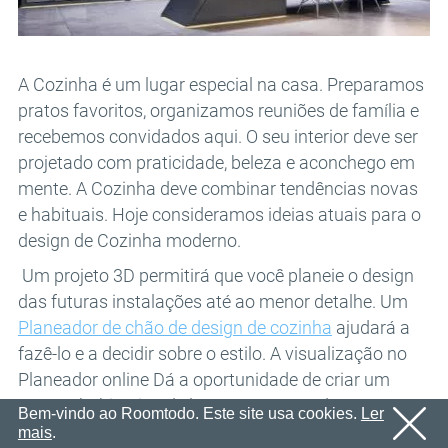
E-mail
OK
Enviaremos um e-mail com um link de confirmação em
Senha
breve.
Por favor, siga o link no e-mail para ativar sua conta
OK
A Cozinha é um lugar especial na casa. Preparamos
pratos favoritos, organizamos reuniões de família e
OK
Cadastro
Lembrar senha
recebemos convidados aqui. O seu interior deve ser
projetado com praticidade, beleza e aconchego em
mente. A Cozinha deve combinar tendências novas
e habituais. Hoje consideramos ideias atuais para o
design de Cozinha moderno.
Um projeto 3D permitirá que você planeie o design
das futuras instalações até ao menor detalhe. Um
Planeador de chão de design de cozinha
ajudará a
fazê-lo e a decidir sobre o estilo. A visualização no
Planeador online Dá a oportunidade de criar um
espaço habitacional elegante que atenderá às
Bem-vindo ao Roomtodo. Este site usa cookies.
Ler
necessidades da família e às ideias modernas sobre
mais
.