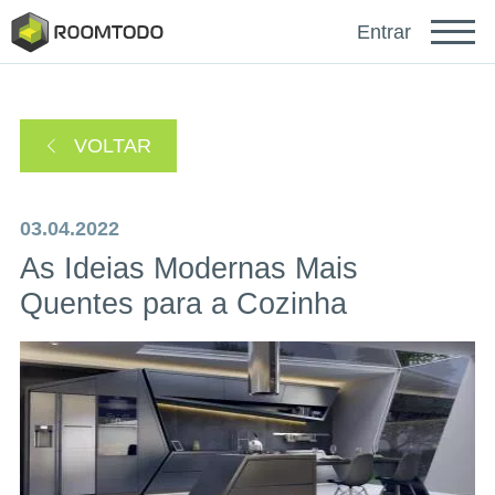
Français
Entrar
Deutsch
VOLTAR
Español
03.04.2022
As Ideias Modernas Mais
Quentes para a Cozinha
Faça login para obter ajuda
Um link de recuperação de senha foi enviado para
ou
seu e-mail.
Obrigado por se registrar