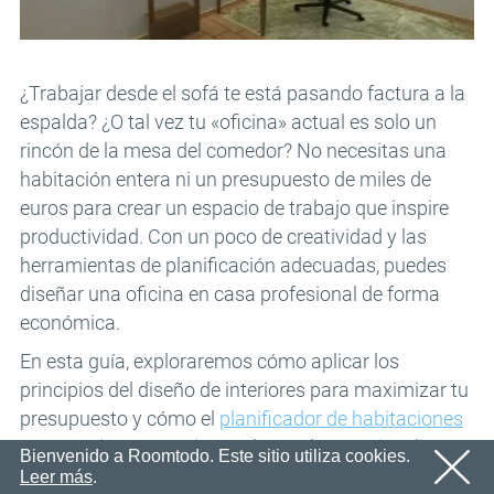
En breve le enviaremos un correo electrónico con un
Correo electrónico
ACEPTAR
enlace de confirmación.
Por favor, siga el enlace en el correo electrónico para
Contraseña
activar su cuenta
¿Trabajar desde el sofá te está pasando factura a la
ACEPTAR
espalda? ¿O tal vez tu «oficina» actual es solo un
ACEPTAR
rincón de la mesa del comedor? No necesitas una
Registro
Recordar contraseña
habitación entera ni un presupuesto de miles de
euros para crear un espacio de trabajo que inspire
productividad. Con un poco de creatividad y las
herramientas de planificación adecuadas, puedes
diseñar una oficina en casa profesional de forma
económica.
En esta guía, exploraremos cómo aplicar los
principios del diseño de interiores para maximizar tu
presupuesto y cómo el
planificador de habitaciones
gratuito de Roomtodo
puede ayudarte a visualizar tu
Bienvenido a Roomtodo. Este sitio utiliza cookies.
espacio antes de gastar un solo céntimo.
Leer más
.