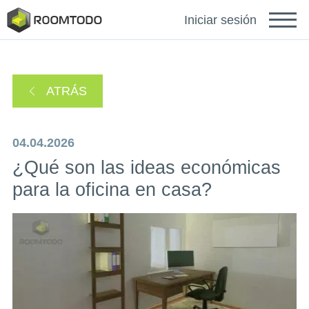
Français
Iniciar sesión
Deutsch
ATRÁS
Português
04.04.2026
¿Qué son las ideas económicas
para la oficina en casa?
Inicie sesión para obtener
ayuda
Se ha enviado un enlace de recuperación de
Gracias por registrarse
contraseña a su correo electrónico.
o