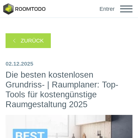
Français
Entrer
Español
ZURÜCK
Português
02.12.2025
Die besten kostenlosen
Grundriss- | Raumplaner: Top-
Tools für kostengünstige
sich anmelden mit
Raumgestaltung 2025
Ein Link zur Passwortwiederherstellung wurde an
oder
Ihre E-Mail-Adresse gesendet.
Danke für die Registrierung