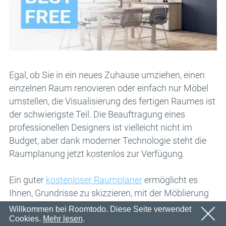
Email
OK
Wir werden in Kürze eine E-Mail mit einem
Passwort
Bestätigungslink senden.
Bitte folgen Sie dem Link in der E-Mail, um Ihr Konto zu
OK
aktivieren
Anmeldung
Passwort erinnern
OK
Egal, ob Sie in ein neues Zuhause umziehen, einen
einzelnen Raum renovieren oder einfach nur Möbel
umstellen, die Visualisierung des fertigen Raumes ist
der schwierigste Teil. Die Beauftragung eines
professionellen Designers ist vielleicht nicht im
Budget, aber dank moderner Technologie steht die
Raumplanung jetzt kostenlos zur Verfügung.
Ein guter
kostenloser Raumplaner
ermöglicht es
Ihnen, Grundrisse zu skizzieren, mit der Möblierung
zu experimentieren (die 60/40-Regel zu testen!) und
Willkommen bei Roomtodo. Diese Seite verwendet
Cookies.
Mehr lesen
.
Ihre Ideen in 3D zum Leben zu erwecken — alles,