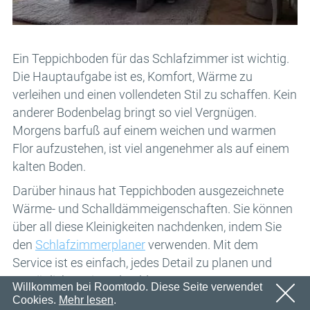
Email
OK
Wir werden in Kürze eine E-Mail mit einem
Passwort
Bestätigungslink senden.
Bitte folgen Sie dem Link in der E-Mail, um Ihr Konto zu
OK
Ein Teppichboden für das Schlafzimmer ist wichtig.
aktivieren
Die Hauptaufgabe ist es, Komfort, Wärme zu
Anmeldung
Passwort erinnern
verleihen und einen vollendeten Stil zu schaffen. Kein
OK
anderer Bodenbelag bringt so viel Vergnügen.
Morgens barfuß auf einem weichen und warmen
Flor aufzustehen, ist viel angenehmer als auf einem
kalten Boden.
Darüber hinaus hat Teppichboden ausgezeichnete
Wärme- und Schalldämmeigenschaften. Sie können
über all diese Kleinigkeiten nachdenken, indem Sie
den
Schlafzimmerplaner
verwenden. Mit dem
Service ist es einfach, jedes Detail zu planen und
persönliche Zeit und Geld zu sparen.
Willkommen bei Roomtodo. Diese Seite verwendet
Cookies.
Mehr lesen
.
Die Vorteile von Teppichboden im