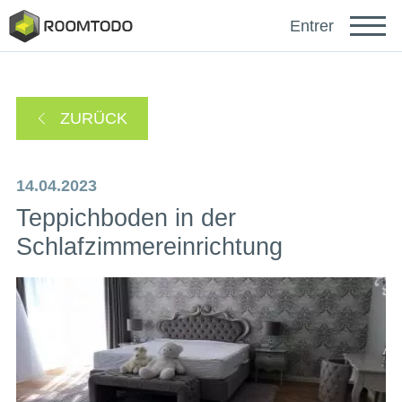
Français
Entrer
Español
ZURÜCK
Português
14.04.2023
Teppichboden in der
Schlafzimmereinrichtung
sich anmelden mit
Ein Link zur Passwortwiederherstellung wurde an
oder
Ihre E-Mail-Adresse gesendet.
Danke für die Registrierung